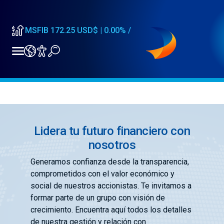
MSFIA
182.50
USD$ |
0.00
%
/
22:04
Inicio
/
MSFIB
172.25
USD$ |
0.00
%
/
Inversionistas
22:04
Relación con inversionistas
MSFIA
182.50
USD$ |
0.00
%
/
22:04
Lidera tu futuro financiero con
nosotros
Seguimos impulsando cada uno de nuestros negocios a
nivel global
Generamos confianza desde la transparencia,
GLOBAL
comprometidos con el valor económico y
social de nuestros accionistas. Te invitamos a
Mercantil Servicios Financieros Internacional
formar parte de un grupo con visión de
AMÉRICA
crecimiento. Encuentra aquí todos los detalles
de nuestra gestión y relación con