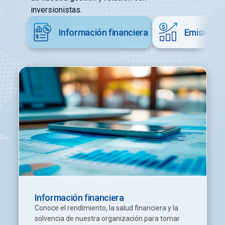
Panamá
inversionistas.
Venezuela
Estados Unidos
Información financiera
Emisión de
EUROPA
Suiza
Información financiera
Conoce el rendimiento, la salud financiera y la
solvencia de nuestra organización para tomar