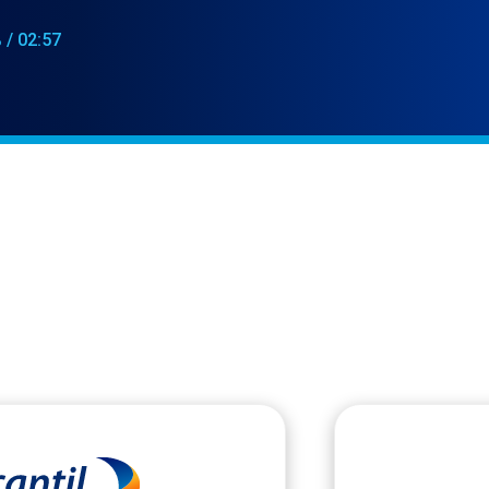
%
/
02:57
%
/
02:57
%
/
02:57
GLOBAL
AMÉRICA
otros
Mercantil Servicios
Panamá
Financieros Internacional
Venezuela
Estados Unidos
de