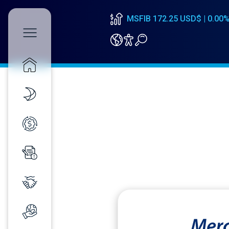
MSFIA
182.50
USD$ |
0.00
MSFIB
172.25
USD$ |
0.00
MSFIA
182.50
USD$ |
0.00
Inicio
/
Conéctate con nos
Seguimos impulsando cada uno 
nuestros negocios a nivel global