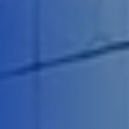
Panamá
Venezuela
Estados Unidos
EUROPA
Suiza